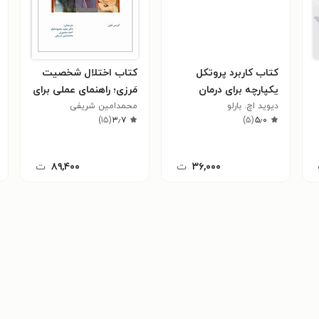
کتاب کاربرد پروتکل
کتاب اختلال شخصیت
یکپارچه برای درمان
مَرزی؛ راهنمای عملی برای
دیوید اچ. بارلو
فراتشخیصی اختلالات
محمدامین شریفی
درمان‌گران و درمان‌جویان
)
۱۵
(
۳٫۷
)
۵
(
۵٫۰
هیجانی
۳۶,۰۰۰
ت
۸۹,۴۰۰
ت