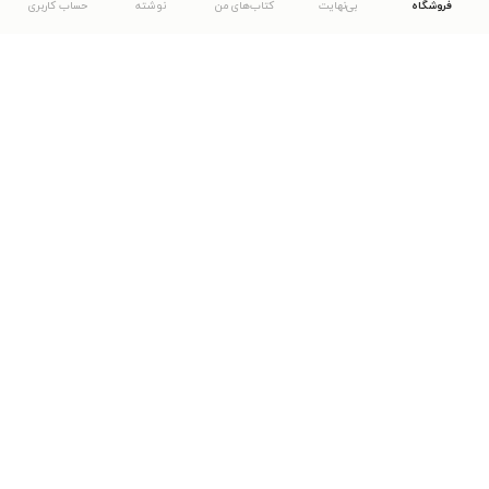
فروشگاه
بی‌نهایت
کتاب‌های من
نوشته
حساب کاربری
دانلود اپلیکیشن طاقچه
... موارد دیگر
مشاهدهٔ دیگر نسخه‌های طاقچه