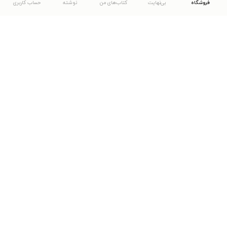
فروشگاه
بی‌نهایت
کتاب‌های من
نوشته
حساب کاربری
دانلود اپلیکیشن طاقچه
... موارد دیگر
مشاهدهٔ دیگر نسخه‌های طاقچه