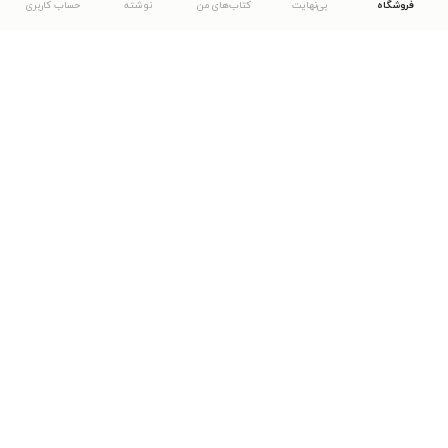
فروشگاه
بی‌نهایت
کتاب‌های من
نوشته
حساب کاربری
دانلود اپلیکیشن طاقچه
... موارد دیگر
مشاهدهٔ دیگر نسخه‌های طاقچه