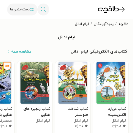
دسته‌بندی‌ها
طاقچه
پدیدآورندگان
لیام ادانل
لیام ادانل
کتاب‌های الکترونیکی لیام ادانل
مشاهده همه
کتاب درباره
کتاب شناخت
کتاب زنجیره های
کتاب زنج
الکتریسیته
فتوسنتز
غذایی
غذایی با
لیام ادانل
لیام ادانل
لیام ادانل
پروفور 
محمدرضا
۴
(
۴٫۸
)
۱
(
۳٫۰
)
۲
(
۴٫۵
آکسیوم