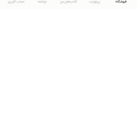
فروشگاه
بی‌نهایت
کتاب‌های من
نوشته
حساب کاربری
دانلود اپلیکیشن طاقچه
... موارد دیگر
مشاهدهٔ دیگر نسخه‌های طاقچه