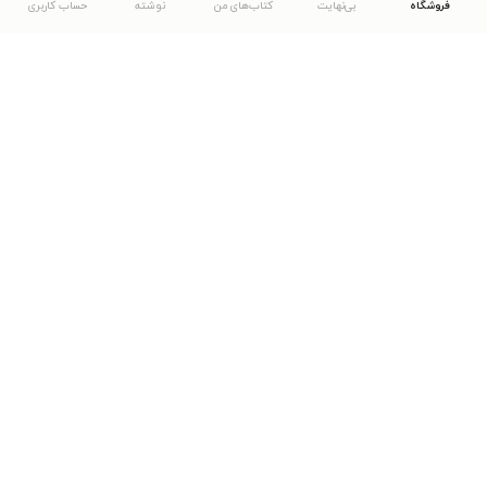
فروشگاه
بی‌نهایت
کتاب‌های من
نوشته
حساب کاربری
دانلود اپلیکیشن طاقچه
... موارد دیگر
مشاهدهٔ دیگر نسخه‌های طاقچه