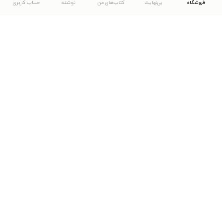
فروشگاه
بی‌نهایت
کتاب‌های من
نوشته
حساب کاربری
دانلود اپلیکیشن طاقچه
... موارد دیگر
مشاهدهٔ دیگر نسخه‌های طاقچه