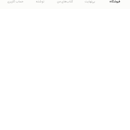
فروشگاه
بی‌نهایت
کتاب‌های من
نوشته
حساب کاربری
دانلود اپلیکیشن طاقچه
... موارد دیگر
مشاهدهٔ دیگر نسخه‌های طاقچه