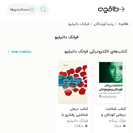
دسته‌بندی‌ها
طاقچه
پدیدآورندگان
فرانک داتیلیو
فرانک داتیلیو
کتاب‌های الکترونیکی فرانک داتیلیو
مشاهده همه
کتاب شناخت
کتاب درمان
درمانی کودکان و
شناختی رفتاری با
نوجوانان
مارک رینکه
فرانک داتیلیو
زوج ها و خانواده ها
)
۲
(
۴٫۰
)
۱
(
۱٫۰