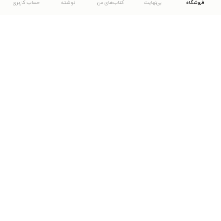
فروشگاه
بی‌نهایت
کتاب‌های من
نوشته
حساب کاربری
دانلود اپلیکیشن طاقچه
... موارد دیگر
مشاهدهٔ دیگر نسخه‌های طاقچه