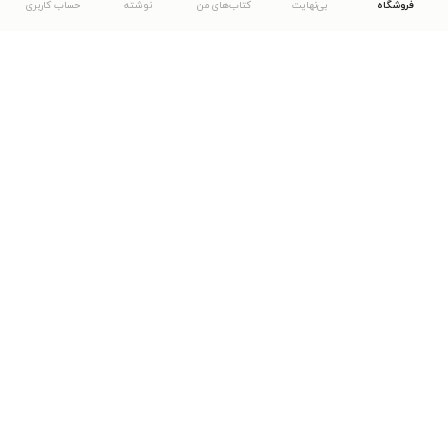
فروشگاه
بی‌نهایت
کتاب‌های من
نوشته
حساب کاربری
دانلود اپلیکیشن طاقچه
... موارد دیگر
مشاهدهٔ دیگر نسخه‌های طاقچه