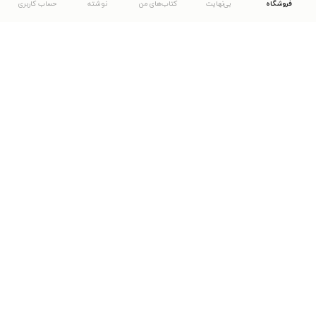
فروشگاه
بی‌نهایت
کتاب‌های من
نوشته
حساب کاربری
دانلود اپلیکیشن طاقچه
... موارد دیگر
مشاهدهٔ دیگر نسخه‌های طاقچه