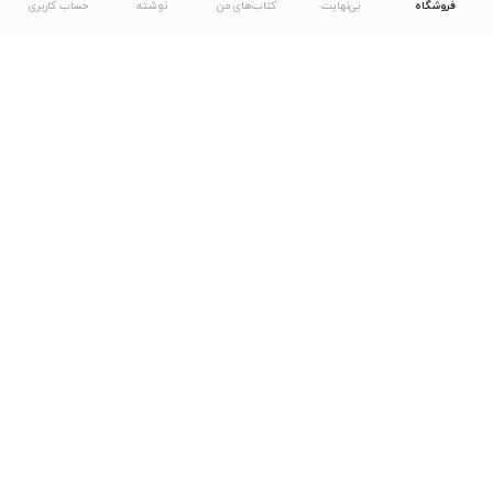
فروشگاه
بی‌نهایت
کتاب‌های من
نوشته
حساب کاربری
دانلود اپلیکیشن طاقچه
... موارد دیگر
مشاهدهٔ دیگر نسخه‌های طاقچه