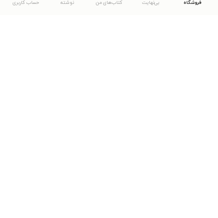
فروشگاه
بی‌نهایت
کتاب‌های من
نوشته
حساب کاربری
دانلود اپلیکیشن طاقچه
... موارد دیگر
مشاهدهٔ دیگر نسخه‌های طاقچه