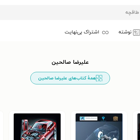
نوشته
اشتراک بی‌نهایت
علیرضا صالحین
همهٔ کتاب‌های علیرضا صالحین