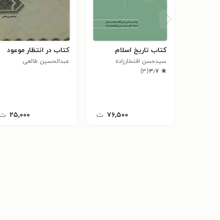
کتاب تاریخ اسلام
کتاب در انتظار موعود
سیدحسن افتخارزاده
عبدالحسین طالعی
)
۳
(
۳٫۷
۷۶,۵۰۰
ت
۲۵,۰۰۰
ت