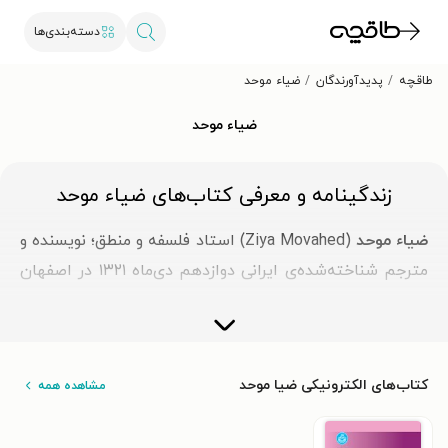
دسته‌بندی‌ها
طاقچه
پدیدآورندگان
ضیاء موحد
ضیاء موحد
زندگینامه و معرفی کتاب‌های ضیاء موحد
ضیاء موحد
(Ziya Movahed) استاد فلسفه و منطق؛ نویسنده و
مترجم شناخته‌شده‌ی ایرانی دوازدهم دی‌ماه ۱۳۲۱ در اصفهان
به دنیا آمد. او نویسنده کتاب‌های «مهارت‌های منطق جدید» و
«البته واضح و مبرهن است که.» است.
بیوگرافی ضیا موحد
کتاب‌های الکترونیکی ضیا موحد
مشاهده همه
ضیا موحد تحصیلات ابتدایی خود را تا پایان دبیرستان در این