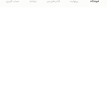
فروشگاه
بی‌نهایت
کتاب‌های من
نوشته
حساب کاربری
دانلود اپلیکیشن طاقچه
... موارد دیگر
مشاهدهٔ دیگر نسخه‌های طاقچه