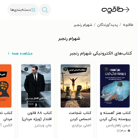
دسته‌بندی‌ها
طاقچه
پدیدآورندگان
شهرام رنجبر
شهرام رنجبر
کتاب‌های الکترونیکی شهرام رنجبر
مشاهده همه
کتاب هنر آهسته و
کتاب شجاعت
کتاب ۸۸ قانون
کتاب ذه
پیوسته زندگی کردن
احساس کردن
اقتدار (ویژه مردان)
مردان
دیمن زاهاریادس
اشلی برناردی
جان وینترز
الکس آل
)
۲
(
۳٫۰