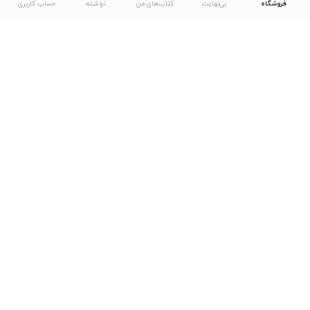
فروشگاه
بی‌نهایت
کتاب‌های من
نوشته
حساب کاربری
دانلود اپلیکیشن طاقچه
... موارد دیگر
مشاهدهٔ دیگر نسخه‌های طاقچه