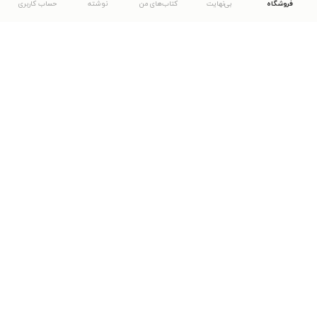
فروشگاه
بی‌نهایت
کتاب‌های من
نوشته
حساب کاربری
دانلود اپلیکیشن طاقچه
... موارد دیگر
مشاهدهٔ دیگر نسخه‌های طاقچه