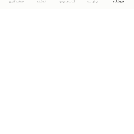
فروشگاه
بی‌نهایت
کتاب‌های من
نوشته
حساب کاربری
دانلود اپلیکیشن طاقچه
... موارد دیگر
مشاهدهٔ دیگر نسخه‌های طاقچه