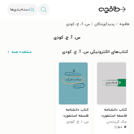
دسته‌بندی‌ها
طاقچه
پدیدآورندگان
س٫ آ٫ ج٫ کودی
س. آ. ج. کودی
کتاب‌های الکترونیکی س. آ. ج. کودی
مشاهده همه
کتاب دانشنامه
کتاب دانشنامه
فلسفه استنفورد؛
فلسفه استنفورد؛
جک کریتندن
فلسفه سیاسی
س. ا. ج. کودی
مسئله دست های
)
۱
(
۵٫۰
آلوده