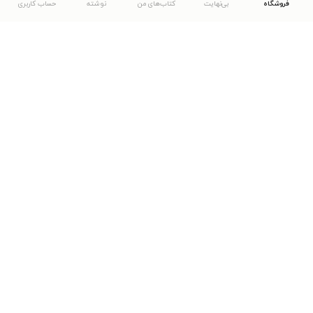
فروشگاه
بی‌نهایت
کتاب‌های من
نوشته
حساب کاربری
دانلود اپلیکیشن طاقچه
... موارد دیگر
مشاهدهٔ دیگر نسخه‌های طاقچه