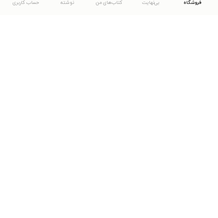
فروشگاه
بی‌نهایت
کتاب‌های من
نوشته
حساب کاربری
دانلود اپلیکیشن طاقچه
... موارد دیگر
مشاهدهٔ دیگر نسخه‌های طاقچه