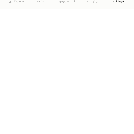
فروشگاه
بی‌نهایت
کتاب‌های من
نوشته
حساب کاربری
دانلود اپلیکیشن طاقچه
... موارد دیگر
مشاهدهٔ دیگر نسخه‌های طاقچه