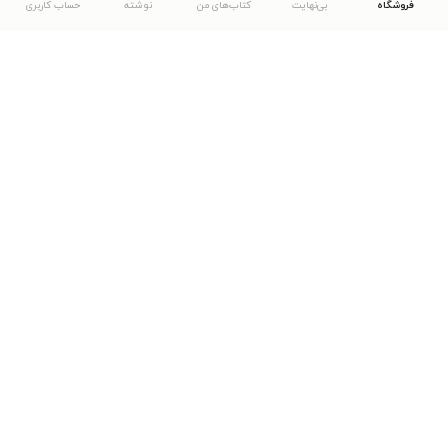
فروشگاه
بی‌نهایت
کتاب‌های من
نوشته
حساب کاربری
دانلود اپلیکیشن طاقچه
... موارد دیگر
مشاهدهٔ دیگر نسخه‌های طاقچه