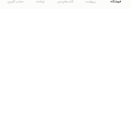
فروشگاه
بی‌نهایت
کتاب‌های من
نوشته
حساب کاربری
دانلود اپلیکیشن طاقچه
... موارد دیگر
مشاهدهٔ دیگر نسخه‌های طاقچه