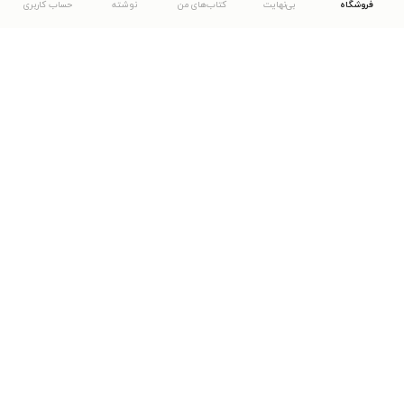
فروشگاه
بی‌نهایت
کتاب‌های من
نوشته
حساب کاربری
دانلود اپلیکیشن طاقچه
... موارد دیگر
مشاهدهٔ دیگر نسخه‌های طاقچه