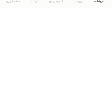
فروشگاه
بی‌نهایت
کتاب‌های من
نوشته
حساب کاربری
دانلود اپلیکیشن طاقچه
... موارد دیگر
مشاهدهٔ دیگر نسخه‌های طاقچه