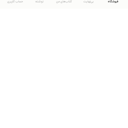
فروشگاه
بی‌نهایت
کتاب‌های من
نوشته
حساب کاربری
دانلود اپلیکیشن طاقچه
... موارد دیگر
مشاهدهٔ دیگر نسخه‌های طاقچه