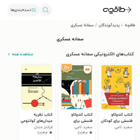
دسته‌بندی‌ها
طاقچه
پدیدآورندگان
سمانه عسکری
سمانه عسکری
کتاب‌های الکترونیکی سمانه عسکری
مشاهده همه
٪۱۰
کتاب کندوکاو
کتاب کندوکاو
کتاب نظریه
فلسفی برای کودکان
فلسفی برای
میدان‌های کوانتومی
سعید ناجی
(داستان و راهنما)
سعید ناجی
نوجوانان
فرانتز مندل
)
۱۸
(
۳٫۶
)
۱۰
(
۳٫۰