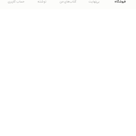
فروشگاه
بی‌نهایت
کتاب‌های من
نوشته
حساب کاربری
دانلود اپلیکیشن طاقچه
... موارد دیگر
مشاهدهٔ دیگر نسخه‌های طاقچه