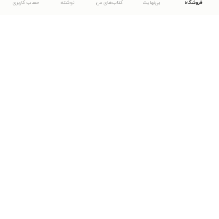
فروشگاه
بی‌نهایت
کتاب‌های من
نوشته
حساب کاربری
دانلود اپلیکیشن طاقچه
... موارد دیگر
مشاهدهٔ دیگر نسخه‌های طاقچه