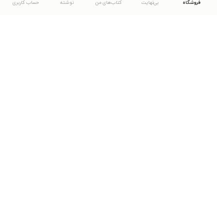
فروشگاه
بی‌نهایت
کتاب‌های من
نوشته
حساب کاربری
دانلود اپلیکیشن طاقچه
... موارد دیگر
مشاهدهٔ دیگر نسخه‌های طاقچه