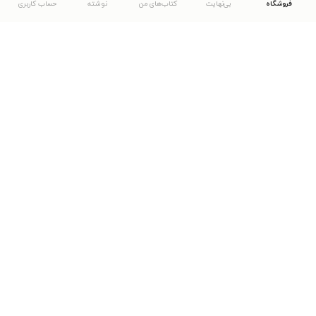
فروشگاه
بی‌نهایت
کتاب‌های من
نوشته
حساب کاربری
دانلود اپلیکیشن طاقچه
... موارد دیگر
مشاهدهٔ دیگر نسخه‌های طاقچه