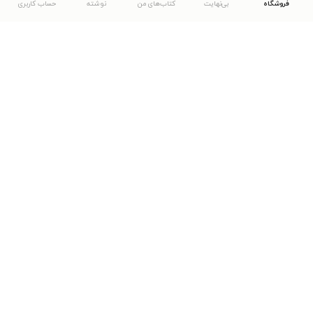
فروشگاه
بی‌نهایت
کتاب‌های من
نوشته
حساب کاربری
دانلود اپلیکیشن طاقچه
... موارد دیگر
مشاهدهٔ دیگر نسخه‌های طاقچه