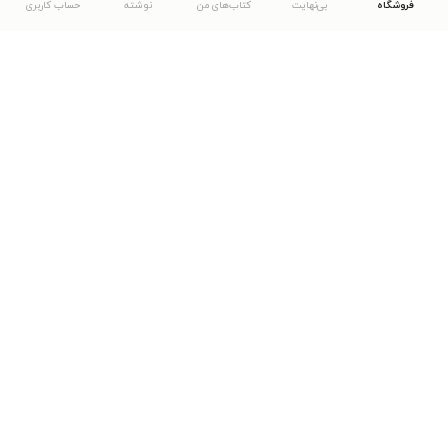
فروشگاه
بی‌نهایت
کتاب‌های من
نوشته
حساب کاربری
دانلود اپلیکیشن طاقچه
... موارد دیگر
مشاهدهٔ دیگر نسخه‌های طاقچه