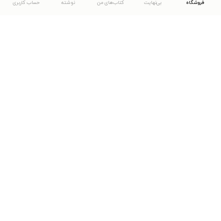
فروشگاه
بی‌نهایت
کتاب‌های من
نوشته
حساب کاربری
دانلود اپلیکیشن طاقچه
... موارد دیگر
مشاهدهٔ دیگر نسخه‌های طاقچه