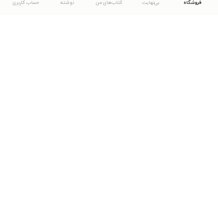
فروشگاه
بی‌نهایت
کتاب‌های من
نوشته
حساب کاربری
دانلود اپلیکیشن طاقچه
... موارد دیگر
مشاهدهٔ دیگر نسخه‌های طاقچه