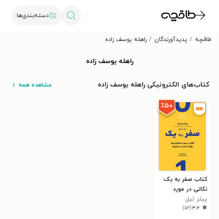
دسته‌بندی‌ها
طاقچه
پدیدآورندگان
راهله یوسف زاده
راهله یوسف زاده
کتاب‌های الکترونیکی راهله یوسف زاده
مشاهده همه
٪۵۰
کتاب صفر به یک:
نکاتی در مورد
پیتر تیل
استارتاپ ها
)
۵۲
(
۳٫۶
(چگونه آینده را
بسازیم)