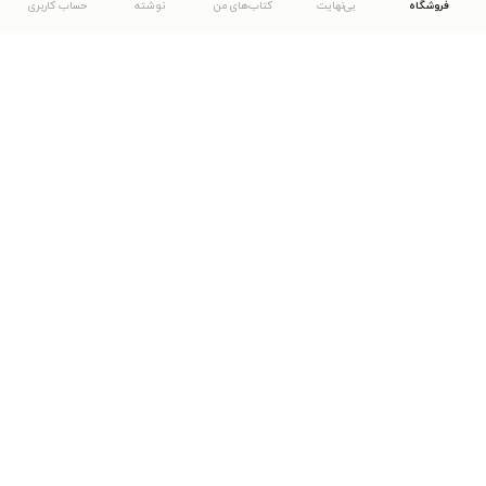
فروشگاه
بی‌نهایت
کتاب‌های من
نوشته
حساب کاربری
دانلود اپلیکیشن طاقچه
... موارد دیگر
مشاهدهٔ دیگر نسخه‌های طاقچه