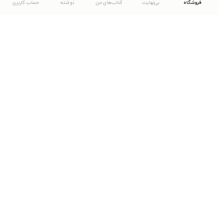
فروشگاه
بی‌نهایت
کتاب‌های من
نوشته
حساب کاربری
دانلود اپلیکیشن طاقچه
... موارد دیگر
مشاهدهٔ دیگر نسخه‌های طاقچه