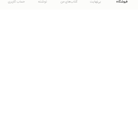
فروشگاه
بی‌نهایت
کتاب‌های من
نوشته
حساب کاربری
دانلود اپلیکیشن طاقچه
... موارد دیگر
مشاهدهٔ دیگر نسخه‌های طاقچه