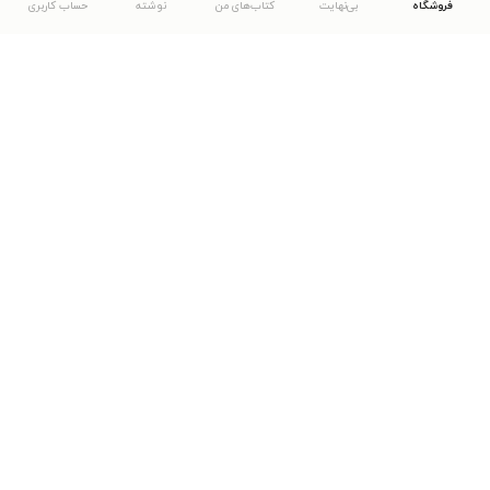
فروشگاه
بی‌نهایت
کتاب‌های من
نوشته
حساب کاربری
دانلود اپلیکیشن طاقچه
... موارد دیگر
مشاهدهٔ دیگر نسخه‌های طاقچه