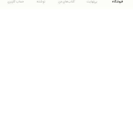
فروشگاه
بی‌نهایت
کتاب‌های من
نوشته
حساب کاربری
دانلود اپلیکیشن طاقچه
... موارد دیگر
مشاهدهٔ دیگر نسخه‌های طاقچه