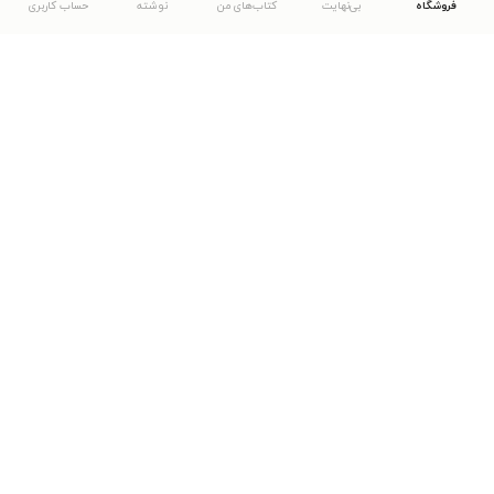
فروشگاه
بی‌نهایت
کتاب‌های من
نوشته
حساب کاربری
دانلود اپلیکیشن طاقچه
... موارد دیگر
مشاهدهٔ دیگر نسخه‌های طاقچه