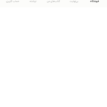
فروشگاه
بی‌نهایت
کتاب‌های من
نوشته
حساب کاربری
دانلود اپلیکیشن طاقچه
... موارد دیگر
مشاهدهٔ دیگر نسخه‌های طاقچه