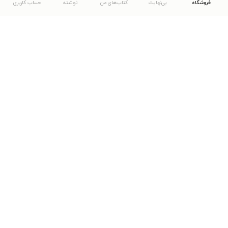
فروشگاه
بی‌نهایت
کتاب‌های من
نوشته
حساب کاربری
دانلود اپلیکیشن طاقچه
... موارد دیگر
مشاهدهٔ دیگر نسخه‌های طاقچه