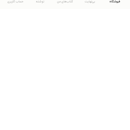
فروشگاه
بی‌نهایت
کتاب‌های من
نوشته
حساب کاربری
دانلود اپلیکیشن طاقچه
... موارد دیگر
مشاهدهٔ دیگر نسخه‌های طاقچه