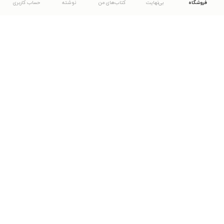
فروشگاه
بی‌نهایت
کتاب‌های من
نوشته
حساب کاربری
دانلود اپلیکیشن طاقچه
... موارد دیگر
مشاهدهٔ دیگر نسخه‌های طاقچه