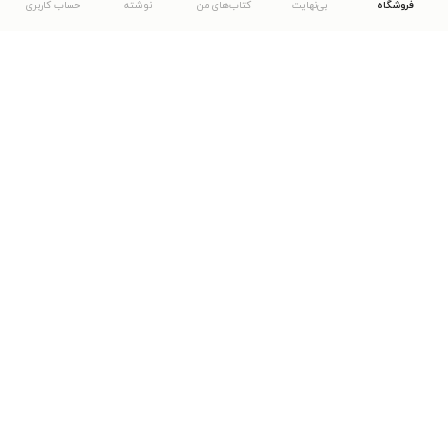
فروشگاه
بی‌نهایت
کتاب‌های من
نوشته
حساب کاربری
دانلود اپلیکیشن طاقچه
... موارد دیگر
مشاهدهٔ دیگر نسخه‌های طاقچه