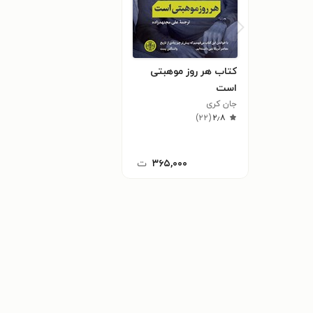
کتاب هر روز موهبتی
است
جان کری
)
۲۲
(
۲٫۸
۳۶۵,۰۰۰
ت