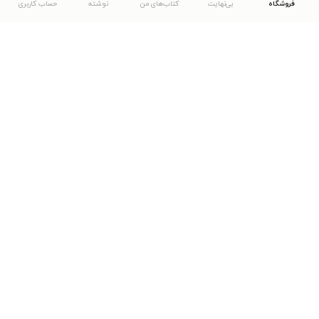
فروشگاه
بی‌نهایت
کتاب‌های من
نوشته
حساب کاربری
دانلود اپلیکیشن طاقچه
... موارد دیگر
مشاهدهٔ دیگر نسخه‌های طاقچه