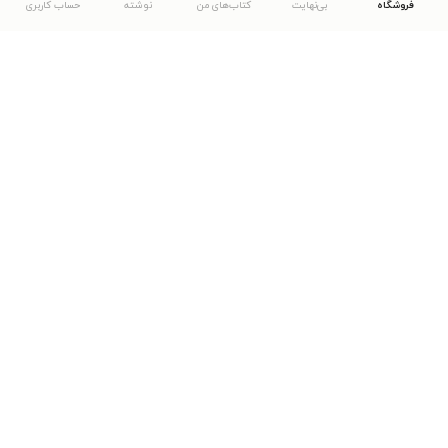
فروشگاه
بی‌نهایت
کتاب‌های من
نوشته
حساب کاربری
دانلود اپلیکیشن طاقچه
... موارد دیگر
مشاهدهٔ دیگر نسخه‌های طاقچه